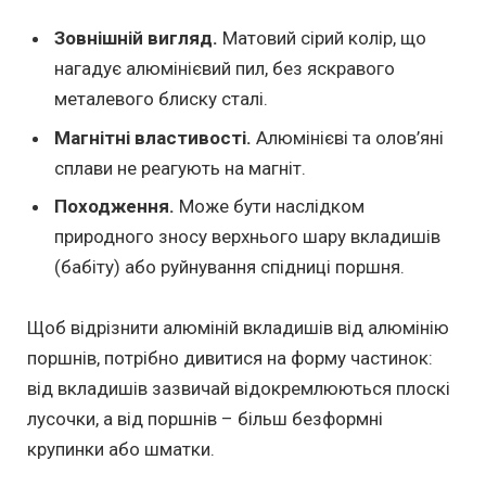
Зовнішній вигляд.
Матовий сірий колір, що
нагадує алюмінієвий пил, без яскравого
металевого блиску сталі.
Магнітні властивості.
Алюмінієві та олов’яні
сплави не реагують на магніт.
Походження.
Може бути наслідком
природного зносу верхнього шару вкладишів
(бабіту) або руйнування спідниці поршня.
Щоб відрізнити алюміній вкладишів від алюмінію
поршнів, потрібно дивитися на форму частинок:
від вкладишів зазвичай відокремлюються плоскі
лусочки, а від поршнів – більш безформні
крупинки або шматки.