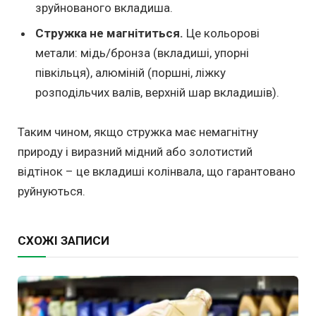
зруйнованого вкладиша.
Стружка не магнітиться.
Це кольорові
метали: мідь/бронза (вкладиші, упорні
півкільця), алюміній (поршні, ліжку
розподільчих валів, верхній шар вкладишів).
Таким чином, якщо стружка має немагнітну
природу і виразний мідний або золотистий
відтінок – це вкладиші колінвала, що гарантовано
руйнуються.
СХОЖІ ЗАПИСИ