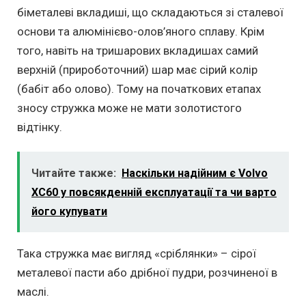
біметалеві вкладиші, що складаються зі сталевої
основи та алюмінієво-олов’яного сплаву. Крім
того, навіть на тришарових вкладишах самий
верхній (прироботочний) шар має сірий колір
(бабіт або олово). Тому на початкових етапах
зносу стружка може не мати золотистого
відтінку.
Читайте также:
Наскільки надійним є Volvo
XC60 у повсякденній експлуатації та чи варто
його купувати
Така стружка має вигляд «сріблянки» – сірої
металевої пасти або дрібної пудри, розчиненої в
маслі.