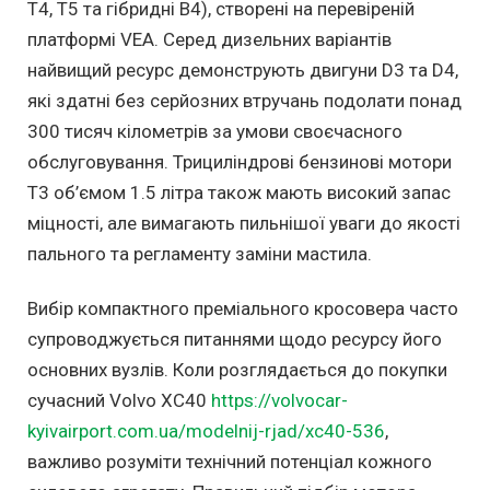
T4, T5 та гібридні B4), створені на перевіреній
платформі VEA. Серед дизельних варіантів
найвищий ресурс демонструють двигуни D3 та D4,
які здатні без серйозних втручань подолати понад
300 тисяч кілометрів за умови своєчасного
обслуговування. Трициліндрові бензинові мотори
T3 об’ємом 1.5 літра також мають високий запас
міцності, але вимагають пильнішої уваги до якості
пального та регламенту заміни мастила.
Вибір компактного преміального кросовера часто
супроводжується питаннями щодо ресурсу його
основних вузлів. Коли розглядається до покупки
сучасний Volvo XC40
https://volvocar-
kyivairport.com.ua/modelnij-rjad/xc40-536
,
важливо розуміти технічний потенціал кожного