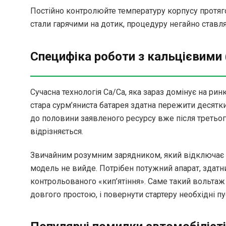
Постійно контролюйте температуру корпусу протяг
стали гарячими на дотик, процедуру негайно ставл
Специфіка роботи з кальцієвими
Сучасна технологія Ca/Ca, яка зараз домінує на ри
стара сурм’яниста батарея здатна пережити десятки
до половини заявленого ресурсу вже після третього
відрізняється.
Звичайним розумним зарядником, який відключає по
модель не вийде. Потрібен потужний апарат, здатни
контрольованого «кип’ятіння». Саме такий вольтаж
довгого простою, і повернути стартеру необхідні пу