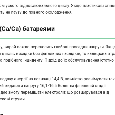
ом усього відновлювального циклу. Якщо пластикові стінк
ять на паузу до повного охолодження.
 (Ca/Ca) батареями
нку, вкрай важко переносить глибокі просадки напруги. Якщ
 циклів висадки без фатальних наслідків, то кальцієва втр
 подібного інциденту. Підхід до їх обслуговування істотно
дачу енергії на позначці 14,4 В, повністю реанімувати так
й видавати напругу 16,1-16,5 Вольт на фінальній стадії
 дає змогу перемішати електроліт, що розшарувався від
скові струми.