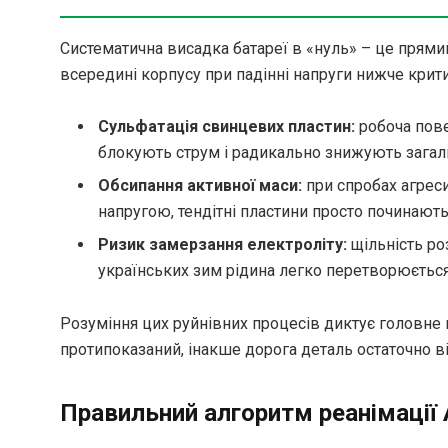
Систематична висадка батареї в «нуль» – це прями
всередині корпусу при падінні напруги нижче кри
Сульфатація свинцевих пластин:
робоча пове
блокують струм і радикально знижують загаль
Обсипання активної маси:
при спробах агрес
напругою, тендітні пластини просто починають
Ризик замерзання електроліту:
щільність ро
українських зим рідина легко перетворюється
Розуміння цих руйнівних процесів диктує головне 
протипоказаний, інакше дорога деталь остаточно ві
Правильний алгоритм реанімації