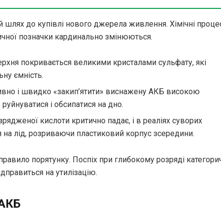
й шлях до купівлі нового джерела живлення. Хімічні проце
тичної позначки кардинально змінюються.
рхня покривається великими кристалами сульфату, які
ну ємність.
ивно і швидко «закип’ятити» виснажену АКБ високою
 руйнуватися і обсипатися на дно.
зрядженої кислоти критично падає, і в реаліях суворих
 на лід, розриваючи пластиковий корпус зсередини.
правило порятунку. Поспіх при глибокому розряді категори
дправиться на утилізацію.
 АКБ