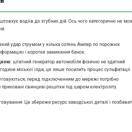
ів
товхує водіїв до згубних дій. Ось чого категорично не мо
я.
зкий удар струмом у кілька сотень Ампер по порожніх
деформацію і коротке замикання банок.
дкою:
штатний генератор автомобіля фізично не здатний
одини міської їзди, це лише посилить процес сульфатації.
уговуються, перед підключенням до мережі потрібно
и приховані свинцеві решітки під шаром електроліту.
овування. Це збереже ресурс заводської деталі і позбави