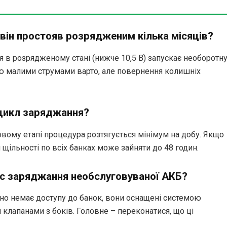
він простояв розрядженим кілька місяців?
я в розрядженому стані (нижче 10,5 В) запускає необоротн
ю малими струмами варто, але повернення колишніх
 цикл заряджання?
вому етапі процедура розтягується мінімум на добу. Якщо
щільності по всіх банках може зайняти до 48 годин.
час заряджання необслуговуваної АКБ?
но немає доступу до банок, вони оснащені системою
 клапанами з боків. Головне – переконатися, що ці