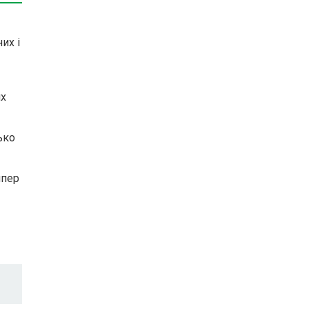
их і
их
ько
мпер