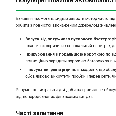
Популярні помилки автомобіліст
Бажання якомога швидше завести мотор часто підш
робити з повністю виснаженим джерелом живленн
Запуск від потужного пускового бустера:
рі
пластинах спричиняє їх локальний перегрів, 
Прикурювання з подальшою короткою поїз
повноцінно зарядити порожню батарею за півг
Ігнорування рівня рідини:
в моделях, що обсл
обов’язково викрутити пробки і перевірити, ч
Розумніше витратити дві доби на правильне обслуг
від непередбачених фінансових витрат.
Часті запитання