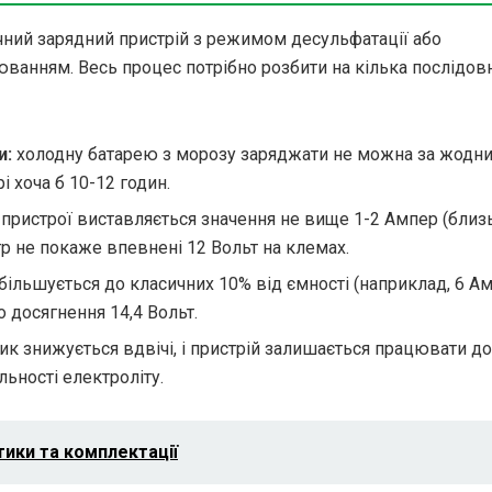
ний зарядний пристрій з режимом десульфатації або
ванням. Весь процес потрібно розбити на кілька послідовн
и:
холодну батарею з морозу заряджати не можна за жодн
і хоча б 10-12 годин.
 пристрої виставляється значення не вище 1-2 Ампер (близ
р не покаже впевнені 12 Вольт на клемах.
більшується до класичних 10% від ємності (наприклад, 6 А
о досягнення 14,4 Вольт.
к знижується вдвічі, і пристрій залишається працювати до
льності електроліту.
тики та комплектації