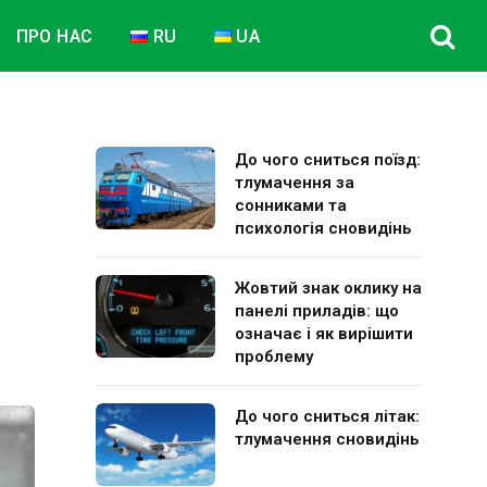
ПРО НАС
RU
UA
До чого сниться поїзд:
тлумачення за
сонниками та
психологія сновидінь
Жовтий знак оклику на
панелі приладів: що
означає і як вирішити
проблему
До чого сниться літак:
тлумачення сновидінь