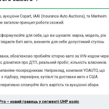
 аукціони Copart, IAAI (Insurance Auto Auctions), та Manheim
але загалом принцип роботи схожий.
 сформулюйте для себе, що ви шукаєте: марка, модель, рік
глядаєте биті авто, визначте для себе допустимий ступінь
авки, обов’язково пробийте історію авто за VIN-кодом чере
с дізнатися про ДТП, реальний пробіг, кількість власників.
мпаніям-посередникам. Наприклад, компанія YOAUTO, що
 з підбору, перевірки, купівлі та доставки авто з США.
перативно оплачуйте його вартість та аукціонні збори.
Pro – новий гравець у сегменті UHP коліс