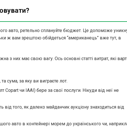
овувати?
ого авто, ретельно сплануйте бюджет. Це допоможе уникн
льки ж вам зрештою обійдеться “американець” вже тут, в
жна з них має свою вагу. Ось основні статті витрат, які вар
 та сума, за яку ви виграєте лот.
т Copart чи IAAI) бере за свої послуги. Нікуди від неї не
ь від того, як далеко майданчик аукціону знаходиться від
шого авто в контейнері морем до українського чи, наприкл