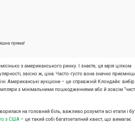
нішна пряма!
ямісінько з американського ринку. І знаєте, ця мрія цілком
ярності, звісно ж, ціна. Часто-густо вона значно приємніш
аїні. Американські аукціони – це справжній Клондайк: вибір
емпляри з мінімальними пошкодженнями або й зовсім “чисті
творилася на головний біль, важливо розуміти всі етапи і бу
то з США
– це такий собі багатоетапний квест, що вимагає