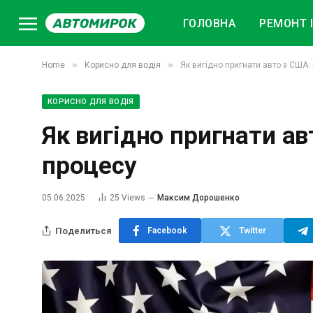
ГОЛОВНА
РЕМОНТ І
»
»
Home
Корисно для водія
Як вигідно пригнати авто з США:
КОРИСНО ДЛЯ ВОДІЯ
Як вигідно пригнати ав
процесу
05.06.2025
25
Views
Максим Дорошенко
Поделиться
Facebook
Twitter