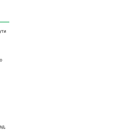
ути
то
ад,