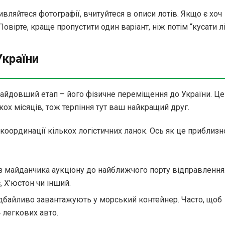
вляйтеся фотографії, вчитуйтеся в описи лотів. Якщо є хоч
вірте, краще пропустити один варіант, ніж потім “кусати лік
України
, найдовший етап – його фізичне переміщення до України. Ц
кох місяців, тож терпіння тут ваш найкращий друг.
 координації кількох логістичних ланок. Ось як це приблизн
з майданчика аукціону до найближчого порту відправлення
 Х’юстон чи інший.
дбайливо завантажують у морський контейнер. Часто, щоб
 легкових авто.