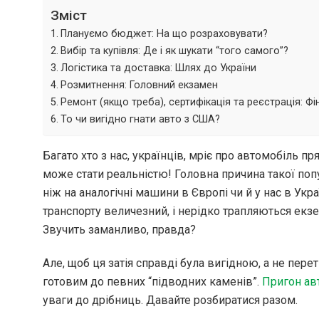
Зміст
Плануємо бюджет: На що розраховувати?
Вибір та купівля: Де і як шукати “того самого”?
Логістика та доставка: Шлях до України
Розмитнення: Головний екзамен
Ремонт (якщо треба), сертифікація та реєстрація: Фі
То чи вигідно гнати авто з США?
Багато хто з нас, українців, мріє про автомобіль пр
може стати реальністю! Головна причина такої попул
ніж на аналогічні машини в Європі чи й у нас в Укр
транспорту величезний, і нерідко трапляються екз
Звучить заманливо, правда?
Але, щоб ця затія справді була вигідною, а не пере
готовим до певних “підводних каменів”.
Пригон ав
уваги до дрібниць. Давайте розбиратися разом.