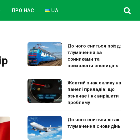
ПРО НАС
UA
До чого сниться поїзд:
тлумачення за
ір
сонниками та
психологія сновидінь
Жовтий знак оклику на
панелі приладів: що
означає і як вирішити
проблему
До чого сниться літак:
тлумачення сновидінь