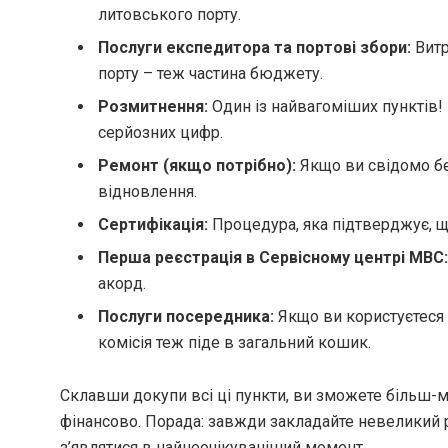
литовського порту.
Послуги експедитора та портові збори:
Витр
порту – теж частина бюджету.
Розмитнення:
Один із найвагоміших пунктів! 
серйозних цифр.
Ремонт (якщо потрібно):
Якщо ви свідомо бе
відновлення.
Сертифікація:
Процедура, яка підтверджує, що
Перша реєстрація в Сервісному центрі МВС:
акорд.
Послуги посередника:
Якщо ви користуєтеся 
комісія теж піде в загальний кошик.
Склавши докупи всі ці пункти, ви зможете більш-м
фінансово. Порада: завжди закладайте невеликий 
з’являтися в найнеочікуваніший момент.