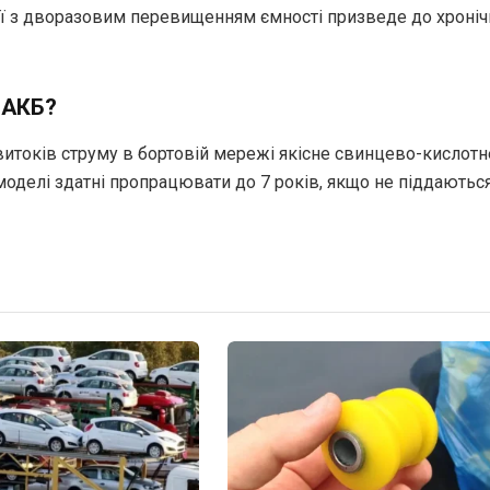
реї з дворазовим перевищенням ємності призведе до хроніч
 АКБ?
 витоків струму в бортовій мережі якісне свинцево-кислотн
оделі здатні пропрацювати до 7 років, якщо не піддаютьс