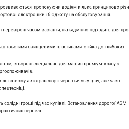
 розвиваються, пропонуючи водіям кілька принципово різ
бортової електроніки і бюджету на обслуговування.
і перевірені часом варіанти, які відмінно підходять для про
ьш товстими свинцевими пластинами, стійка до глибоких
літом, створені спеціально для машин преміум-класу з
ергоспоживачів.
легковому автотранспорті через високу ціну, але часто
спецтехніці.
ь солідні гроші під час купівлі. Встановлення дорогої AGM
практичних переваг.