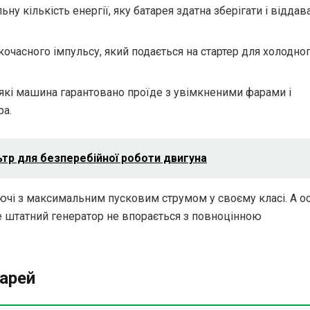
ну кількість енергії, яку батарея здатна зберігати і віддав
кочасного імпульсу, який подається на стартер для холодно
 які машина гарантовано проїде з увімкненими фарами і
ра.
ьтр для безперебійної роботи двигуна
чі з максимальним пусковим струмом у своєму класі. А о
е штатний генератор не впорається з повноцінною
тарей