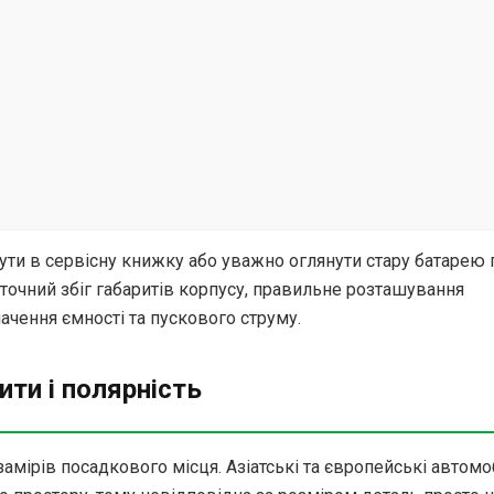
ти в сервісну книжку або уважно оглянути стару батарею 
е точний збіг габаритів корпусу, правильне розташування
начення ємності та пускового струму.
ити і полярність
мірів посадкового місця. Азіатські та європейські автомо