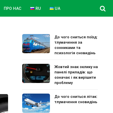
ПРО НАС
RU
UA
До чого сниться поїзд:
тлумачення за
сонниками та
психологія сновидінь
Жовтий знак оклику на
панелі приладів: що
означає і як вирішити
проблему
До чого сниться літак:
тлумачення сновидінь