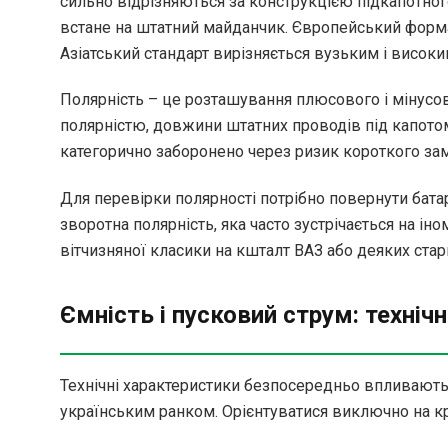
сильно відрізняються за конструкцією підкапотног
встане на штатний майданчик. Європейський форма
Азіатський стандарт вирізняється вузьким і висок
Полярність – це розташування плюсового і мінусо
полярністю, довжини штатних проводів під капото
категорично заборонено через ризик короткого зам
Для перевірки полярності потрібно повернути бат
зворотна полярність, яка часто зустрічається на ін
вітчизняної класики на кшталт ВАЗ або деяких стар
Ємність і пусковий струм: технічн
Технічні характеристики безпосередньо впливають 
українським ранком. Орієнтуватися виключно на кр