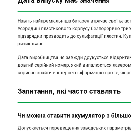
Дата випуску має значення
Навіть найпреміальніша батарея втрачає свої власт
Усередині пластикового корпусу безперервно триваю
підзарядки призводить до сульфатації пластин. Куп
ризиковано.
Дата виробництва не завжди друкується відкритим
довгий серійний номер, який випалюється лазером
корисно знайти в інтернеті інформацію про те, як
Запитання, які часто ставлять
Чи можна ставити акумулятор з більш
Допускається перевищення заводських параметрів 