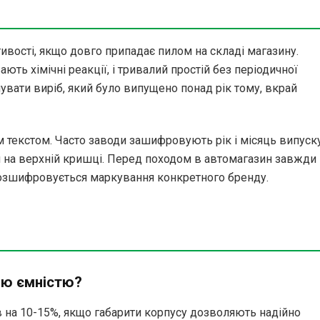
ивості, якщо довго припадає пилом на складі магазину.
ть хімічні реакції, і тривалий простій без періодичної
увати виріб, який було випущено понад рік тому, вкрай
 текстом. Часто заводи зашифровують рік і місяць випуск
 на верхній кришці. Перед походом в автомагазин завжди
 розшифровується маркування конкретного бренду.
ою ємністю?
на 10-15%, якщо габарити корпусу дозволяють надійно