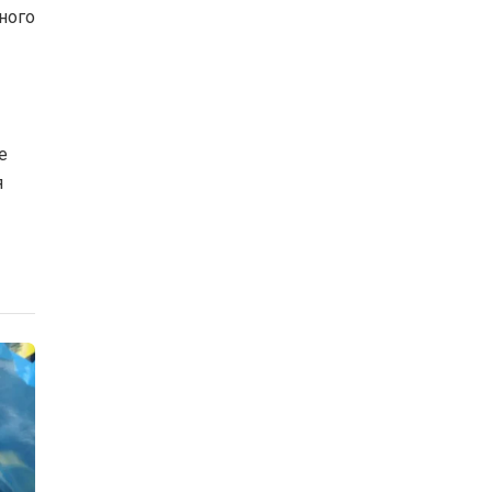
ного
е
я