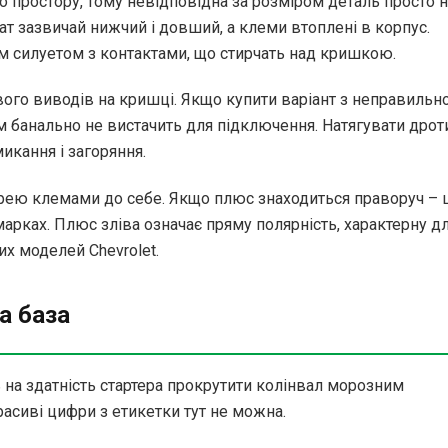
о простору, тому невідповідна за розміром деталь просто 
т зазвичай нижчий і довший, а клеми втоплені в корпус.
им силуетом з контактами, що стирчать над кришкою.
вого виводів на кришці. Якщо купити варіант з неправиль
м банально не вистачить для підключення. Натягувати дрот
икання і загоряння.
арею клемами до себе. Якщо плюс знаходиться праворуч – 
омарках. Плюс зліва означає пряму полярність, характерну д
их моделей Chevrolet.
а база
на здатність стартера прокрутити колінвал морозним
асиві цифри з етикетки тут не можна.