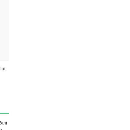
під
білі