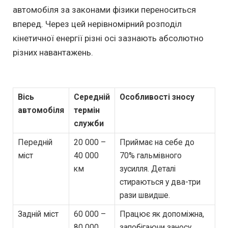
автомобіля за законами фізики переноситься
вперед. Через цей нерівномірний розподіл
кінетичної енергії різні осі зазнають абсолютно
різних навантажень.
Вісь
Середній
Особливості зносу
автомобіля
термін
служби
Передній
20 000 –
Приймає на себе до
міст
40 000
70% гальмівного
км
зусилля. Деталі
стираються у два-три
рази швидше.
Задній міст
60 000 –
Працює як допоміжна,
80 000
запобігаючи заносу