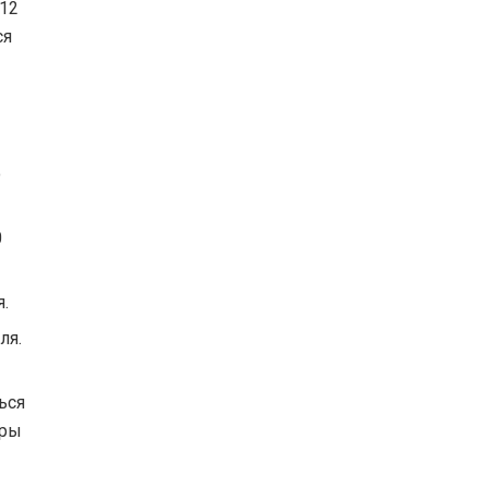
512
ся
ю
0
.
ля.
ься
тры