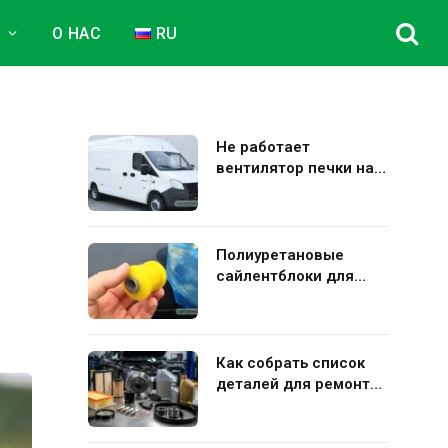
Е
О НАС
RU
Не работает
вентилятор печки на
Газель Некст: полная
диагностика и
устранение поломки
Полиуретановые
сайлентблоки для
авто: плюсы и минусы
использования в
подвеске
Как собрать список
деталей для ремонта
Kia