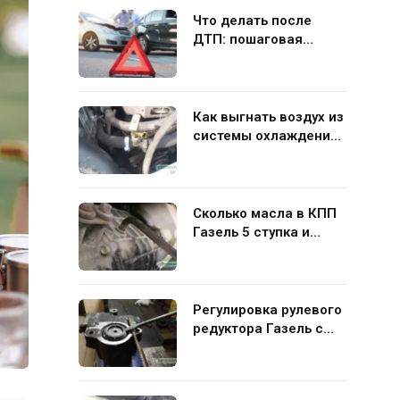
Что делать после
ДТП: пошаговая
инструкция для
водителя
Как выгнать воздух из
системы охлаждения
Газель 406 своими
руками
Сколько масла в КПП
Газель 5 ступка и
какую жидкость лучше
заливать
Регулировка рулевого
редуктора Газель с
ГУР своими руками