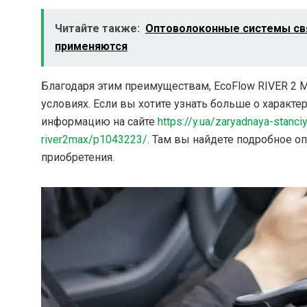
Читайте также:
Оптоволоконные системы связ
применяются
Благодаря этим преимуществам, EcoFlow RIVER 2 
условиях. Если вы хотите узнать больше о характ
информацию на сайте
https://y.ua/zaryadnaya-stan
river2max/p1043223/
. Там вы найдете подробное о
приобретения.