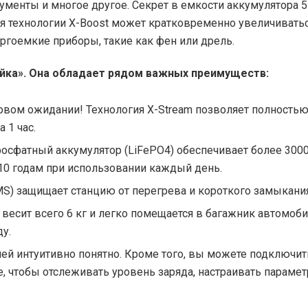
ументы и многое другое. Секрет в емкости аккумулятора 
ря технологии X-Boost может кратковременно увеличивать
нергоемкие приборы, такие как фен или дрель.
рейка». Она обладает рядом важных преимуществ:
овом ожидании! Технология X-Stream позволяет полность
 1 час.
сфатный аккумулятор (LiFePO4) обеспечивает более 300
10 годам при использовании каждый день.
S) защищает станцию от перегрева и короткого замыкания
 весит всего 6 кг и легко помещается в багажник автомоби
ду.
ей интуитивно понятно. Кроме того, вы можете подключит
е, чтобы отслеживать уровень заряда, настраивать параме