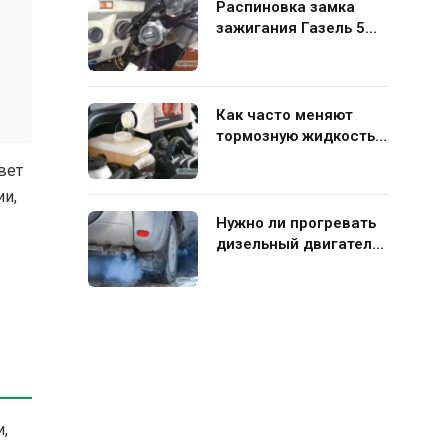
Распиновка замка
зажигания Газель 5
контактов: схема и
нюансы подключения
Как часто меняют
тормозную жидкость в
гидравлической
вет
системе автомобиля
ии,
Нужно ли прогревать
дизельный двигатель
перед поездкой
,