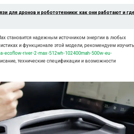
и для дронов и робототехники: как они работают и гд
Max становится надежным источником энергии в любых
еристиках и функционале этой модели, рекомендуем изучит
ciya-ecoflow-river-2-max-512wh-102400mah-500w-eu-
писание, технические спецификации и возможности