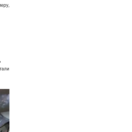
еру,
ь
тали