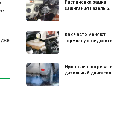
Распиновка замка
в
зажигания Газель 5
е,
контактов: схема и
нюансы подключения
Как часто меняют
 уже
тормозную жидкость в
гидравлической
системе автомобиля
Нужно ли прогревать
дизельный двигатель
перед поездкой
к