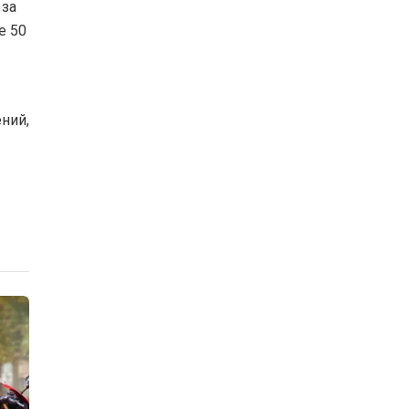
 за
е 50
ний,