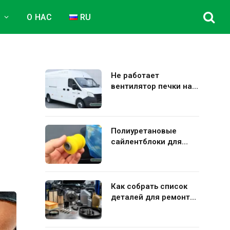
Е
О НАС
RU
Не работает
вентилятор печки на
Газель Некст: полная
диагностика и
устранение поломки
Полиуретановые
сайлентблоки для
авто: плюсы и минусы
использования в
подвеске
Как собрать список
деталей для ремонта
Kia