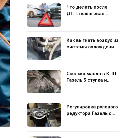
Что делать после
ДТП: пошаговая
инструкция для
водителя
Как выгнать воздух из
системы охлаждения
Газель 406 своими
руками
Сколько масла в КПП
Газель 5 ступка и
какую жидкость лучше
заливать
Регулировка рулевого
редуктора Газель с
ГУР своими руками