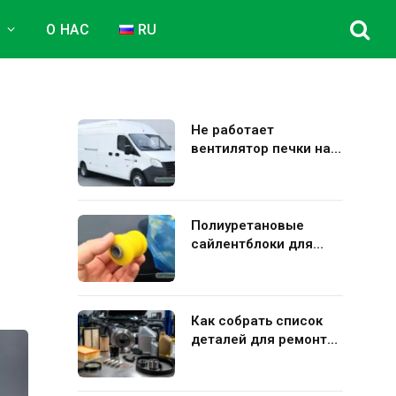
Е
О НАС
RU
Не работает
вентилятор печки на
Газель Некст: полная
диагностика и
устранение поломки
Полиуретановые
сайлентблоки для
авто: плюсы и минусы
использования в
подвеске
Как собрать список
деталей для ремонта
Kia