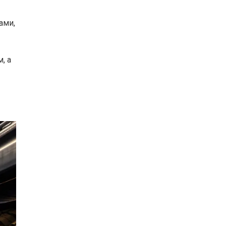
ами,
, а