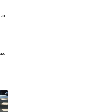
шин
о
ько