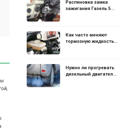
Распиновка замка
зажигания Газель 5
контактов: схема и
нюансы подключения
Как часто меняют
тормозную жидкость в
гидравлической
системе автомобиля
Нужно ли прогревать
дизельный двигатель
ны
перед поездкой
гой,
ю
в