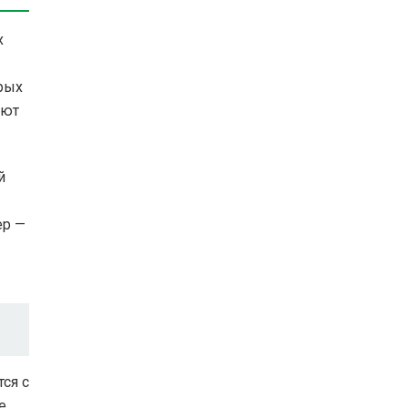
х
рых
яют
й
ер —
ся с
е