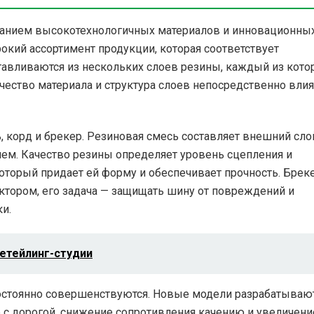
анием высокотехнологичных материалов и инновационны
кий ассортимент продукции, которая соответствует
авливаются из нескольких слоев резины, каждый из кото
чество материала и структура слоев непосредственно вли
 корд и брекер. Резиновая смесь составляет внешний сло
ем. Качество резины определяет уровень сцепления и
оторый придает ей форму и обеспечивает прочность. Брек
ктором, его задача — защищать шину от повреждений и
и.
етейлинг-студии
остоянно совершенствуются. Новые модели разрабатывают
е с дорогой, снижение сопротивления качению и увеличени