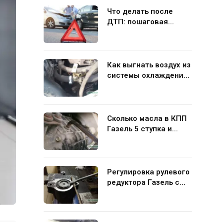
Что делать после
ДТП: пошаговая
инструкция для
водителя
Как выгнать воздух из
системы охлаждения
Газель 406 своими
руками
Сколько масла в КПП
Газель 5 ступка и
какую жидкость лучше
заливать
Регулировка рулевого
редуктора Газель с
ГУР своими руками