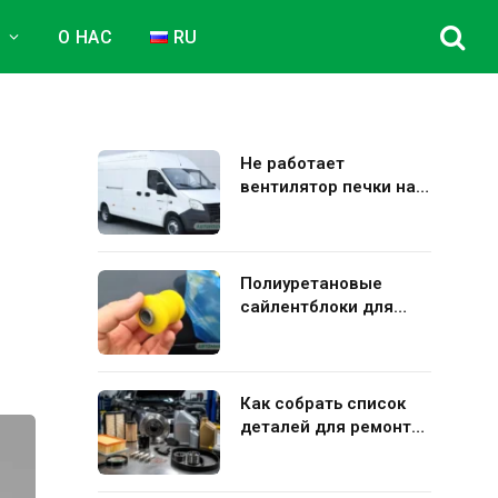
Е
О НАС
RU
Не работает
вентилятор печки на
Газель Некст: полная
диагностика и
устранение поломки
Полиуретановые
сайлентблоки для
авто: плюсы и минусы
использования в
подвеске
Как собрать список
деталей для ремонта
Kia