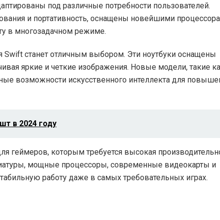
даптированы под различные потребности пользователей.
зования и портативность, оснащены новейшими процессор
оту в многозадачном режиме.
рия Swift станет отличным выбором. Эти ноутбуки оснащены
вая яркие и четкие изображения. Новые модели, такие к
чшенные возможности искусственного интеллекта для повыше
шт в 2024 году
для геймеров, которым требуется высокая производительн
виатуры, мощные процессоры, современные видеокарты и
табильную работу даже в самых требовательных играх.