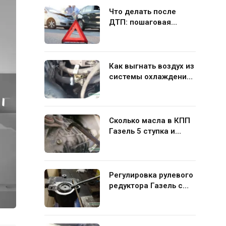
Что делать после
ДТП: пошаговая
инструкция для
водителя
Как выгнать воздух из
системы охлаждения
Газель 406 своими
руками
Сколько масла в КПП
Газель 5 ступка и
какую жидкость лучше
заливать
Регулировка рулевого
редуктора Газель с
ГУР своими руками