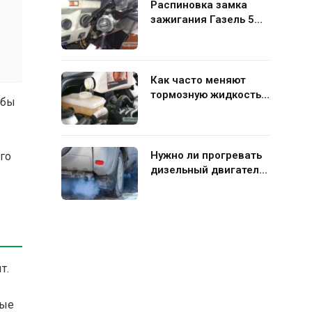
Распиновка замка
зажигания Газель 5
контактов: схема и
нюансы подключения
Как часто меняют
тормозную жидкость в
ебы
гидравлической
системе автомобиля
Нужно ли прогревать
го
дизельный двигатель
перед поездкой
т.
рые