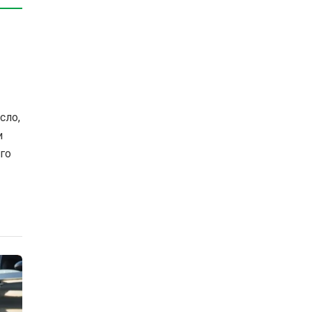
сло,
и
го