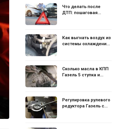
Что делать после
ДТП: пошаговая
инструкция для
водителя
Как выгнать воздух из
системы охлаждения
Газель 406 своими
руками
Сколько масла в КПП
Газель 5 ступка и
какую жидкость лучше
заливать
Регулировка рулевого
редуктора Газель с
ГУР своими руками