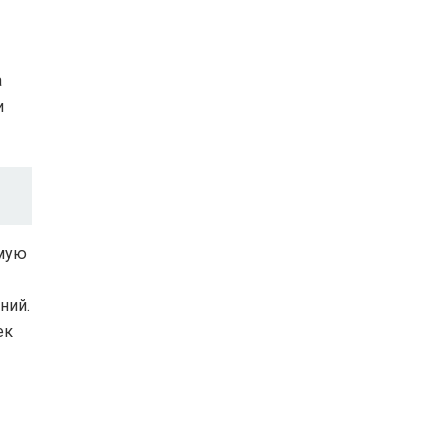
а
и
емую
ний.
ек