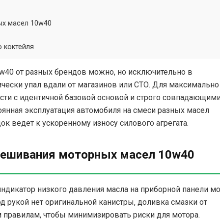
ых масел 10w40
 коктейля
w40 от разных брендов можно, но исключительно в
ически упал вдали от магазинов или СТО. Для максимально
сти с идентичной базовой основой и строго совпадающим
оянная эксплуатация автомобиля на смеси разных масел
ок ведет к ускоренному износу силового агрегата.
мешивания моторных масел 10w40
ндикатор низкого давления масла на приборной панели м
д рукой нет оригинальной канистры, доливка смазки от
м правилам, чтобы минимизировать риски для мотора.