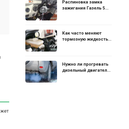
Распиновка замка
зажигания Газель 5
контактов: схема и
нюансы подключения
Как часто меняют
тормозную жидкость в
гидравлической
системе автомобиля
и
Нужно ли прогревать
дизельный двигатель
перед поездкой
ожет