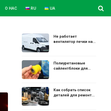
О НАС
RU
UA
Не работает
вентилятор печки на
Газель Некст: полная
диагностика и
устранение поломки
Полиуретановые
сайлентблоки для
авто: плюсы и минусы
использования в
подвеске
Как собрать список
деталей для ремонта
Kia