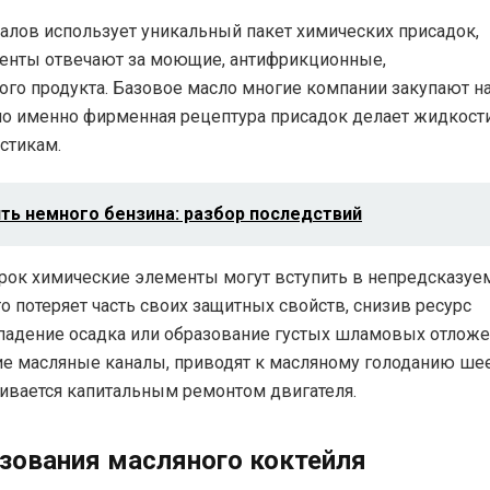
лов использует уникальный пакет химических присадок,
ненты отвечают за моющие, антифрикционные,
ого продукта. Базовое масло многие компании закупают н
но именно фирменная рецептура присадок делает жидкост
стикам.
ить немного бензина: разбор последствий
арок химические элементы могут вступить в непредсказу
о потеряет часть своих защитных свойств, снизив ресурс
падение осадка или образование густых шламовых отложе
е масляные каналы, приводят к масляному голоданию ше
чивается капитальным ремонтом двигателя.
зования масляного коктейля