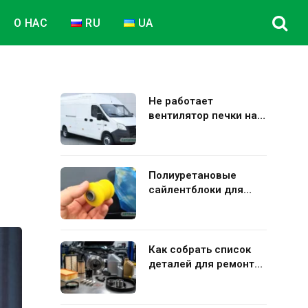
О НАС
RU
UA
Не работает
вентилятор печки на
Газель Некст: полная
диагностика и
устранение поломки
Полиуретановые
сайлентблоки для
авто: плюсы и минусы
использования в
подвеске
Как собрать список
деталей для ремонта
Kia