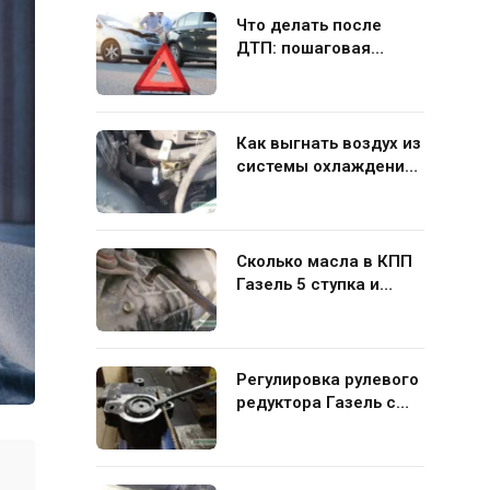
Что делать после
ДТП: пошаговая
инструкция для
водителя
Как выгнать воздух из
системы охлаждения
Газель 406 своими
руками
Сколько масла в КПП
Газель 5 ступка и
какую жидкость лучше
заливать
Регулировка рулевого
редуктора Газель с
ГУР своими руками