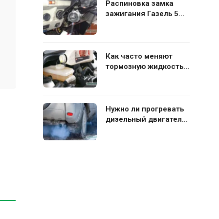
Распиновка замка
зажигания Газель 5
контактов: схема и
нюансы подключения
Как часто меняют
тормозную жидкость в
гидравлической
системе автомобиля
Нужно ли прогревать
дизельный двигатель
перед поездкой