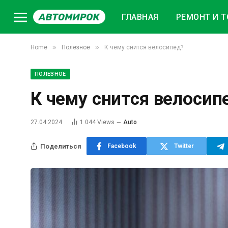
ГЛАВНАЯ
РЕМОНТ И Т
»
»
Home
Полезное
К чему снится велосипед?
ПОЛЕЗНОЕ
К чему снится велосип
27.04.2024
1 044
Views
Auto
Поделиться
Facebook
Twitter