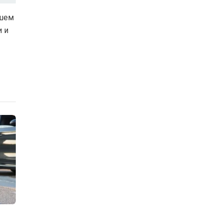
ашем
и и