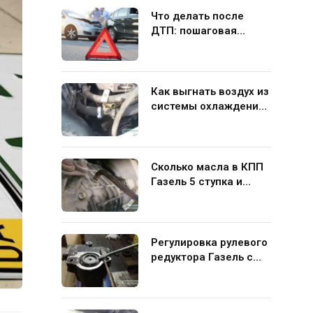
Что делать после
ДТП: пошаговая
инструкция для
водителя
Как выгнать воздух из
системы охлаждения
Газель 406 своими
руками
Сколько масла в КПП
Газель 5 ступка и
какую жидкость лучше
заливать
Регулировка рулевого
редуктора Газель с
ГУР своими руками