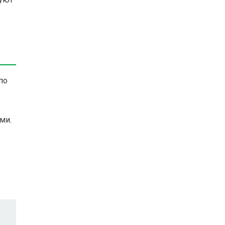
по
ми.