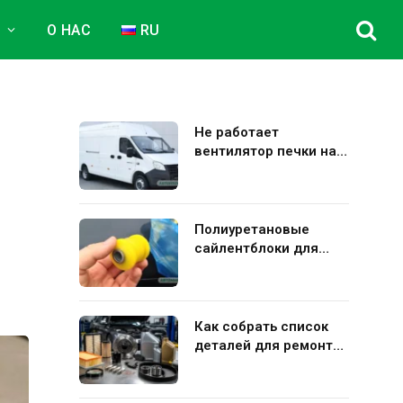
Е
О НАС
RU
Не работает
вентилятор печки на
и
Газель Некст: полная
диагностика и
устранение поломки
Полиуретановые
сайлентблоки для
авто: плюсы и минусы
использования в
подвеске
Как собрать список
деталей для ремонта
Kia