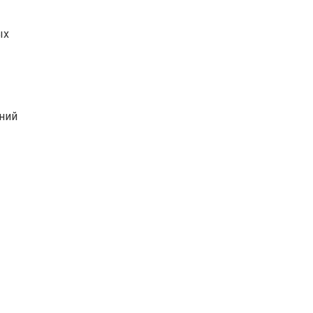
ых
ний