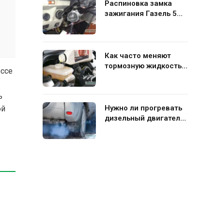
Распиновка замка
зажигания Газель 5
контактов: схема и
нюансы подключения
Как часто меняют
тормозную жидкость в
ессе
гидравлической
системе автомобиля
ь
Нужно ли прогревать
ой
дизельный двигатель
перед поездкой