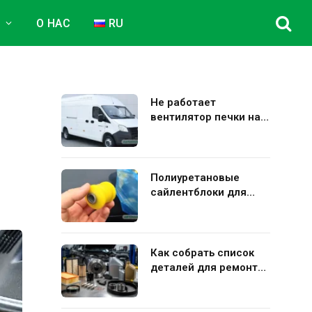
Е
О НАС
RU
Не работает
вентилятор печки на
Газель Некст: полная
диагностика и
устранение поломки
Полиуретановые
сайлентблоки для
авто: плюсы и минусы
использования в
подвеске
Как собрать список
деталей для ремонта
Kia