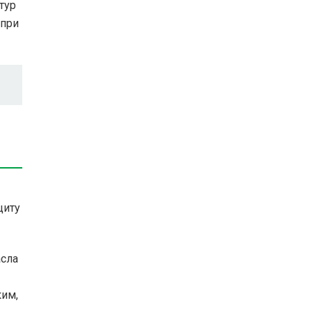
тур
 при
щиту
асла
ким,