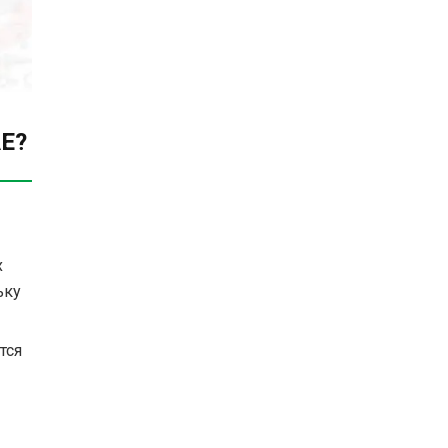
AE?
х
ьку
тся