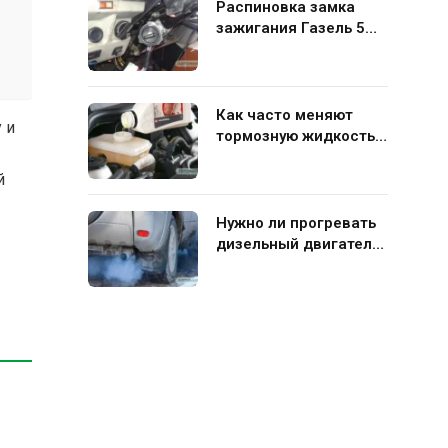
Распиновка замка
зажигания Газель 5
контактов: схема и
нюансы подключения
Как часто меняют
 и
тормозную жидкость в
гидравлической
системе автомобиля
й
Нужно ли прогревать
дизельный двигатель
перед поездкой