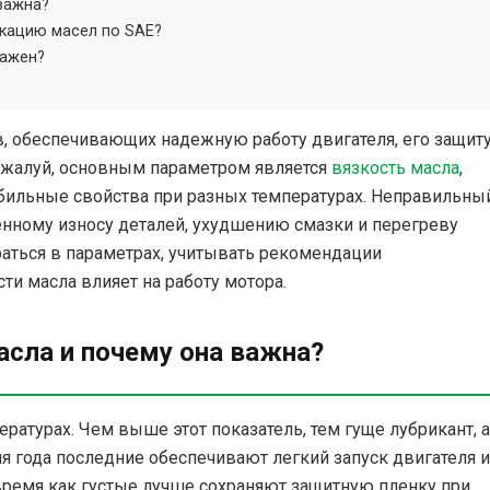
важна?
икацию масел по SAE?
важен?
 обеспечивающих надежную работу двигателя, его защиту
ожалуй, основным параметром является
вязкость масла
,
абильные свойства при разных температурах. Неправильны
нному износу деталей, ухудшению смазки и перегреву
раться в параметрах, учитывать рекомендации
ти масла влияет на работу мотора.
асла и почему она важна?
ературах. Чем выше этот показатель, тем гуще лубрикант, а
я года последние обеспечивают легкий запуск двигателя и
 время как густые лучше сохраняют защитную пленку при