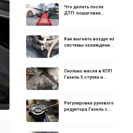
Что делать после
ДТП: пошаговая
инструкция для
водителя
Как выгнать воздух из
системы охлаждения
Газель 406 своими
руками
Сколько масла в КПП
Газель 5 ступка и
какую жидкость лучше
заливать
Регулировка рулевого
редуктора Газель с
ГУР своими руками