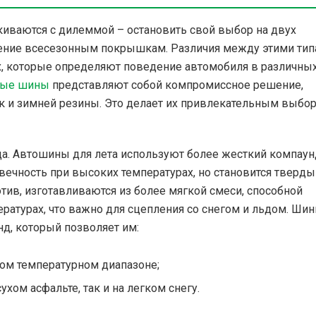
иваются с дилеммой – остановить свой выбор на двух
чтение всесезонным покрышкам. Различия между этими ти
х, которые определяют поведение автомобиля в различны
ные шины
представляют собой компромиссное решение,
к и зимней резины. Это делает их привлекательным выбо
да. Автошины для лета используют более жесткий компаун
вечность при высоких температурах, но становится тверды
тив, изготавливаются из более мягкой смеси, способной
ратурах, что важно для сцепления со снегом и льдом. Ши
д, который позволяет им:
ом температурном диапазоне;
хом асфальте, так и на легком снегу.