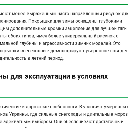
имеют менее выраженный, часто направленный рисунок дл
планирования. Покрышки для зимы оснащены глубокими
щим дополнительные кромки зацепления для лучшей тяги 
енты обоих типов, имея более универсальный рисунок с
мальной глубины и агрессивности зимних моделей. Это
опокрышки всесезонные демонстрируют уверенное поведе
ительность в летний период.
ны для эксплуатации в условиях
матические и дорожные особенности. В условиях умеренны
онов Украины, где сильные снегопады и длительные моро
лне адекватным выбором. Они обеспечивают достаточный