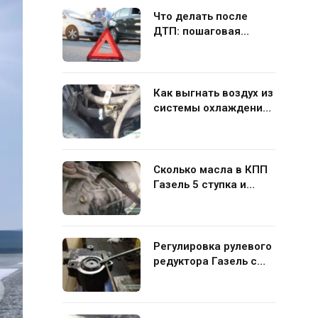
Что делать после
ДТП: пошаговая
инструкция для
водителя
Как выгнать воздух из
системы охлаждения
Газель 406 своими
руками
Сколько масла в КПП
Газель 5 ступка и
какую жидкость лучше
заливать
Регулировка рулевого
редуктора Газель с
ГУР своими руками