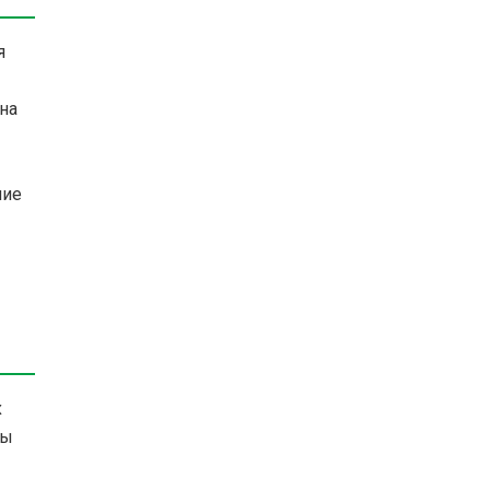
я
на
ние
х
зы