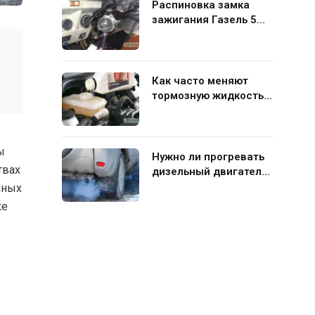
Распиновка замка
зажигания Газель 5
контактов: схема и
нюансы подключения
Как часто меняют
тормозную жидкость в
гидравлической
системе автомобиля
ы
Нужно ли прогревать
твах
дизельный двигатель
перед поездкой
чных
ке