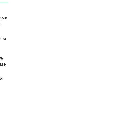
пами
х
ром
д,
м и
ны