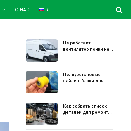
Е
О НАС
RU
Не работает
вентилятор печки на
Газель Некст: полная
диагностика и
устранение поломки
Полиуретановые
сайлентблоки для
авто: плюсы и минусы
использования в
подвеске
Как собрать список
деталей для ремонта
Kia