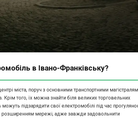
омобіль в Івано-Франківську?
центрі міста, поруч з основними транспортними магістралям
в. Крім того, їх можна знайти біля великих торговельних
в можуть підзарядити свої електромобілі під час прогуляно
над розширенням мережі, адже завжди задовольнити