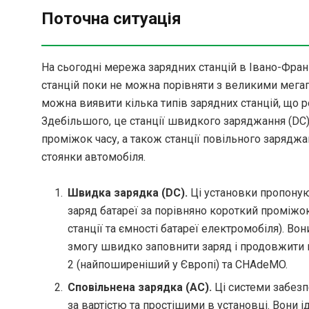
Поточна ситуація
На сьогодні мережа зарядних станцій в Івано-Франк
станцій поки не можна порівняти з великими мегапо
можна виявити кілька типів зарядних станцій, що р
Здебільшого, це станції швидкого заряджання (DC
проміжок часу, а також станції повільного заряджа
стоянки автомобіля.
Швидка зарядка (DC).
Ці установки пропоную
заряд батареї за порівняно короткий проміжок
станції та ємності батареї електромобіля). Вон
змогу швидко заповнити заряд і продовжити 
2 (найпоширеніший у Європі) та CHAdeMO.
Сповільнена зарядка (AC).
Ці системи забезп
за вартістю та простішими в установці. Вони 