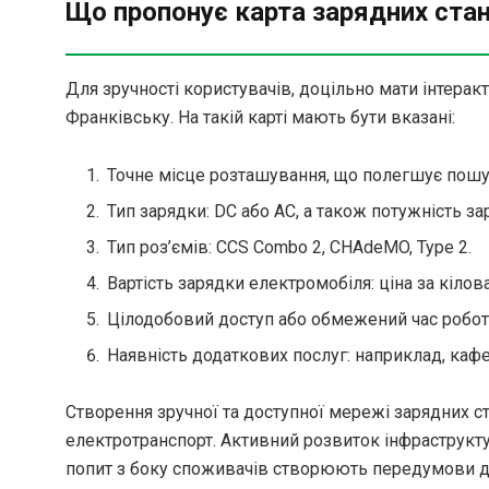
Що пропонує карта зарядних стан
Для зручності користувачів, доцільно мати інтеракт
Франківську. На такій карті мають бути вказані:
Точне місце розташування, що полегшує пошу
Тип зарядки: DC або AC, а також потужність зар
Тип роз’ємів: CCS Combo 2, CHAdeMO, Type 2.
Вартість зарядки електромобіля: ціна за кілова
Цілодобовий доступ або обмежений час робот
Наявність додаткових послуг: наприклад, кафе,
Створення зручної та доступної мережі зарядних 
електротранспорт. Активний розвиток інфраструкту
попит з боку споживачів створюють передумови дл