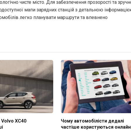
логічно чисте місто. Для забезпечення прозорості та зручн
нодоступної мапи зарядних станцій з детальною інформаціє
ромобілів легко планувати маршрути та впевнено
 Volvo XC40
Чому автомобілісти дедалі
ші
частіше користуються онлайн