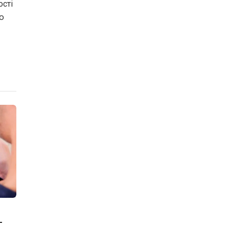
ості
ю
-