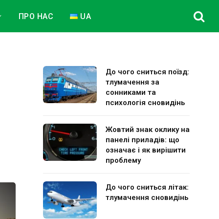
ПРО НАС
UA
До чого сниться поїзд:
тлумачення за
сонниками та
психологія сновидінь
Жовтий знак оклику на
панелі приладів: що
означає і як вирішити
проблему
До чого сниться літак:
тлумачення сновидінь