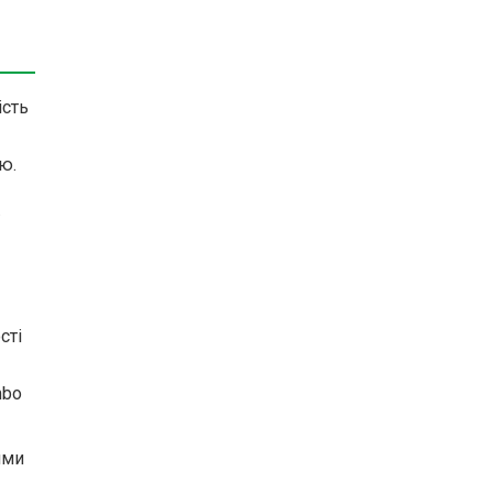
ість
ю.
сті
mbo
ими