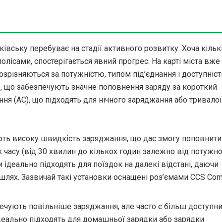
івську перебуває на стадії активного розвитку. Хоча кільк
лісами, спостерігається явний прогрес. На карті міста вже
озрізняються за потужністю, типом під’єднання і доступніст
), що забезпечують значне поповнення заряду за короткий
ння (AC), що підходять для нічного заряджання або тривалої
ть високу швидкість заряджання, що дає змогу поповнити
 часу (від 30 хвилин до кількох годин залежно від потужно
и ідеально підходять для поїздок на далекі відстані, даючи
шлях. Зазвичай такі установки оснащені роз’ємами CCS Co
ечують повільніше заряджання, але часто є більш доступн
ідеально підходять для домашньої зарядки або зарядки