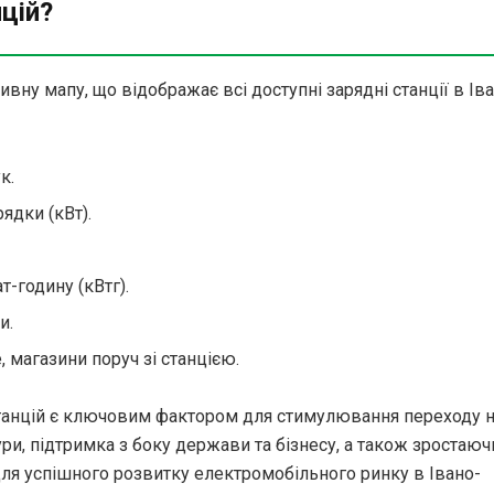
цій?
ивну мапу, що відображає всі доступні зарядні станції в Ів
к.
ядки (кВт).
т-годину (кВтг).
и.
 магазини поруч зі станцією.
станцій є ключовим фактором для стимулювання переходу 
ри, підтримка з боку держави та бізнесу, а також зростаюч
я успішного розвитку електромобільного ринку в Івано-