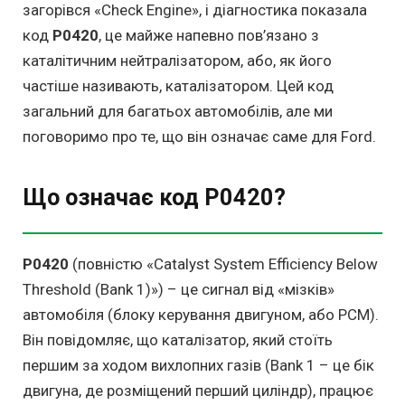
загорівся «Check Engine», і діагностика показала
код
P0420
, це майже напевно пов’язано з
каталітичним нейтралізатором, або, як його
частіше називають, каталізатором. Цей код
загальний для багатьох автомобілів, але ми
поговоримо про те, що він означає саме для Ford.
Що означає код P0420?
P0420
(повністю «Catalyst System Efficiency Below
Threshold (Bank 1)») – це сигнал від «мізків»
автомобіля (блоку керування двигуном, або PCM).
Він повідомляє, що каталізатор, який стоїть
першим за ходом вихлопних газів (Bank 1 – це бік
двигуна, де розміщений перший циліндр), працює