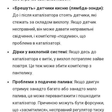
«Брешуть» датчики кисню (лямбда-зонди):
До і після каталізатора стоять датчики, які
стежать за складом вихлопу. Якщо датчик
несправний, він може давати неправильні
свідчення, і комп’ютер «подумає», що
проблема в каталізаторі.
Дірки у вихлопній системі:
Якщо десь до
каталізатора є витік, у вихлоп потрапляє зайве
повітря. Це теж може збити комп’ютер з
пантелику.
Проблеми з подачею палива:
Якщо двигун
отримує занадто багато або занадто мало
палива, це може перевантажити і пошкодити
каталізатор. Причиною можуть бути форсунки,
що «засмітилися», несправний регулятор тиску