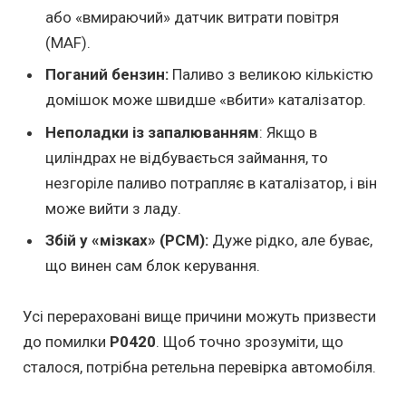
або «вмираючий» датчик витрати повітря
(MAF).
Поганий бензин:
Паливо з великою кількістю
домішок може швидше «вбити» каталізатор.
Неполадки із запалюванням
: Якщо в
циліндрах не відбувається займання, то
незгоріле паливо потрапляє в каталізатор, і він
може вийти з ладу.
Збій у «мізках» (PCM):
Дуже рідко, але буває,
що винен сам блок керування.
Усі перераховані вище причини можуть призвести
до помилки
P0420
. Щоб точно зрозуміти, що
сталося, потрібна ретельна перевірка автомобіля.