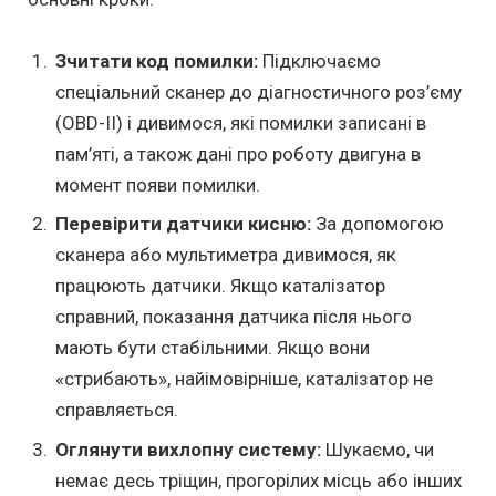
Зчитати код помилки:
Підключаємо
спеціальний сканер до діагностичного роз’єму
(OBD-II) і дивимося, які помилки записані в
пам’яті, а також дані про роботу двигуна в
момент появи помилки.
Перевірити датчики кисню:
За допомогою
сканера або мультиметра дивимося, як
працюють датчики. Якщо каталізатор
справний, показання датчика після нього
мають бути стабільними. Якщо вони
«стрибають», найімовірніше, каталізатор не
справляється.
Оглянути вихлопну систему:
Шукаємо, чи
немає десь тріщин, прогорілих місць або інших