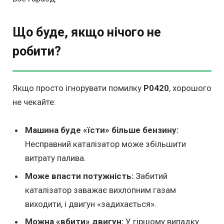
Що буде, якщо нічого не
робити?
Якщо просто ігнорувати помилку
P0420
, хорошого
не чекайте:
Машина буде «їсти» більше бензину:
Несправний каталізатор може збільшити
витрату палива.
Може впасти потужність:
Забитий
каталізатор заважає вихлопним газам
виходити, і двигун «задихається».
Можна «вбити» двигун:
У гіршому випадку