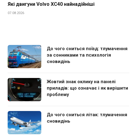
Які двигуни Volvo XC40 найнадійніші
07.08.2026
До чого сниться поїзд: тлумачення
за сонниками та психологія
сновидінь
Жовтий знак оклику на панелі
приладів: що означає і як вирішити
проблему
До чого сниться літак: тлумачення
сновидінь