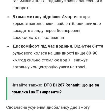
гальмівний шлях і підвищує ризик занесення в
повороті.
Втома металу підвіски.
Амортизатори,
кермові наконечники і сайлентблоки швидше
виходять з ладу через безперервні
високочастотні коливання.
Дискомфорт під час водіння.
Відчутне биття
рульового колеса на швидкості вище 80-90
км/год сильно стомлює водія і знижує
загальну концентрацію уваги на трасі.
Читайте также:
DTC B1267 Renault: що це за
помилка і як її виправити?
Своєчасне усунення дисбалансу дає змогу