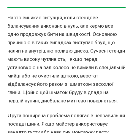
Часто виникає ситуація, коли стендове
балансування виконано в нуль, але кермо все
одно продовжує бити на швидкості. Основною
причиною в таких випадках виступає бруд, що
налип на внутрішню полицю диска. Сучасні стенди
мають високу чутливість, і якщо перед
установкою на вал колесо не вимили в спеціальній
мийці або не очистили щіткою, верстат
відбалансує його разом зі шматком засохлої
глини. Щойно цей шматок бруду відпаде на
першій купині, дисбаланс миттєво повернеться.
Друга поширена проблема полягає в неправильній
посадці шини. Якщо майстер використовує
занадто густу або неякісну монтажну пасту,