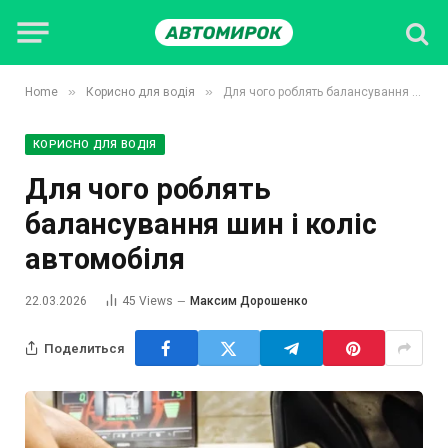
»
»
Home
Корисно для водія
Для чого роблять балансування шин і коліс автомобіля
КОРИСНО ДЛЯ ВОДІЯ
Для чого роблять
балансування шин і коліс
автомобіля
22.03.2026
45
Views
Максим Дорошенко
Поделиться