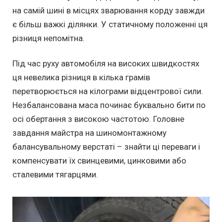
на самій шині в місцях зварювання корду завжди
є більш важкі ділянки. У статичному положенні ця
різниця непомітна.
Під час руху автомобіля на високих швидкостях
ця невелика різниця в кілька грамів
перетворюється на кілограми відцентрової сили.
Незбалансована маса починає буквально бити по
осі обертання з високою частотою. Головне
завдання майстра на шиномонтажному
балансувальному верстаті – знайти ці переваги і
компенсувати їх свинцевими, цинковими або
сталевими тягарцями.