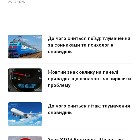
25.07.2026
До чого сниться поїзд: тлумачення
за сонниками та психологія
сновидінь
Жовтий знак оклику на панелі
приладів: що означає і як вирішити
проблему
До чого сниться літак: тлумачення
сновидінь
Знак STOP Контроль: Що це і де