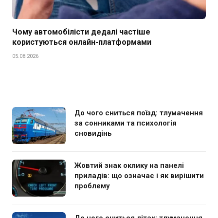
Чому автомобілісти дедалі частіше
користуються онлайн-платформами
05.08.2026
До чого сниться поїзд: тлумачення
за сонниками та психологія
сновидінь
Жовтий знак оклику на панелі
приладів: що означає і як вирішити
проблему
До чого сниться літак: тлумачення