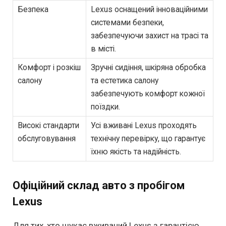
Безпека
Lexus оснащений інноваційними
системами безпеки,
забезпечуючи захист на трасі та
в місті.
Комфорт і розкіш
Зручні сидіння, шкіряна обробка
салону
та естетика салону
забезпечують комфорт кожної
поїздки.
Високі стандарти
Усі вживані Lexus проходять
обслуговування
технічну перевірку, що гарантує
їхню якість та надійність.
Офіційний склад авто з пробігом
Lexus
Для тих, хто шукає вживаний Lexus з гарантією