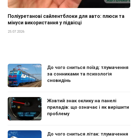
Поліуретанові сайлентблоки для авто: плюси та
мінуси використання у підвісці
25.07.2026
До чого сниться поїзд: тлумачення
за сонниками та психологія
сновидінь
Жовтий знак оклику на панелі
приладів: що означає і як вирішити
проблему
До чого сниться літак: тлумачення