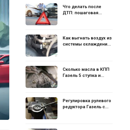
Что делать после
ДТП: пошаговая
инструкция для
водителя
Как выгнать воздух из
системы охлаждения
Газель 406 своими
руками
Сколько масла в КПП
Газель 5 ступка и
какую жидкость лучше
заливать
Регулировка рулевого
редуктора Газель с
ГУР своими руками