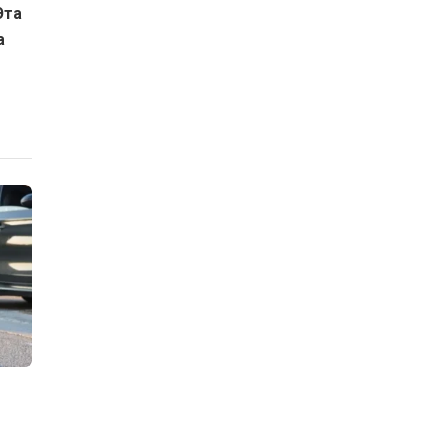
Эта
а