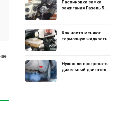
Распиновка замка
зажигания Газель 5
контактов: схема и
нюансы подключения
Как часто меняют
тормозную жидкость в
гидравлической
системе автомобиля
чае
Нужно ли прогревать
дизельный двигатель
перед поездкой