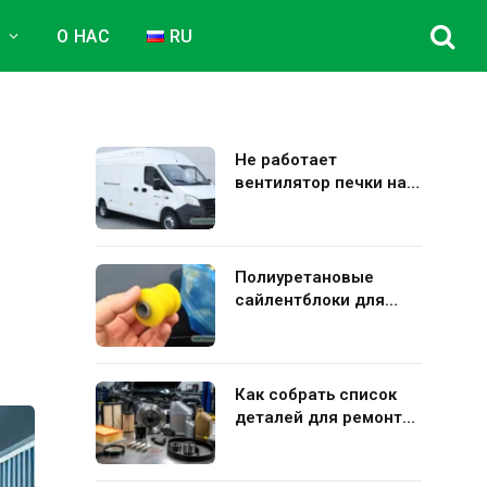
Е
О НАС
RU
Не работает
вентилятор печки на
Газель Некст: полная
диагностика и
устранение поломки
Полиуретановые
сайлентблоки для
авто: плюсы и минусы
использования в
подвеске
Как собрать список
деталей для ремонта
Kia