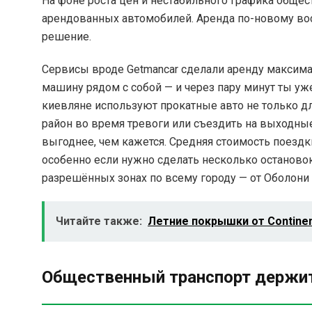
На фоне роста цен и нестабильного графика общес
арендованных автомобилей. Аренда по-новому вос
решение.
Сервисы вроде Getmancar сделали аренду максима
машину рядом с собой — и через пару минут ты уже 
киевляне используют прокатные авто не только д
район во время тревоги или съездить на выходные
выгоднее, чем кажется. Средняя стоимость поездки
особенно если нужно сделать несколько остановок
разрешённых зонах по всему городу — от Оболони 
Читайте также:
Летние покрышки от Contine
Общественный транспорт держитс