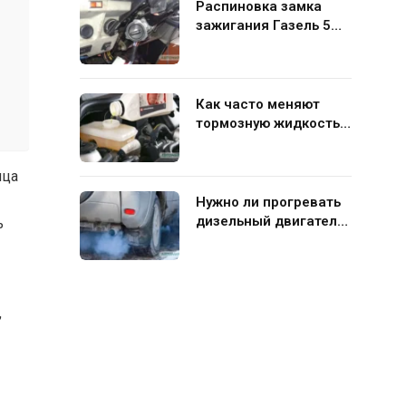
Распиновка замка
зажигания Газель 5
контактов: схема и
нюансы подключения
Как часто меняют
тормозную жидкость в
гидравлической
системе автомобиля
ица
Нужно ли прогревать
дизельный двигатель
ь
перед поездкой
,