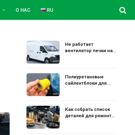
Е
О НАС
RU
Не работает
вентилятор печки на
Газель Некст: полная
диагностика и
устранение поломки
Полиуретановые
сайлентблоки для
авто: плюсы и минусы
использования в
подвеске
Как собрать список
деталей для ремонта
Kia