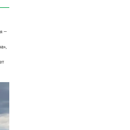
я —
а»,
ет