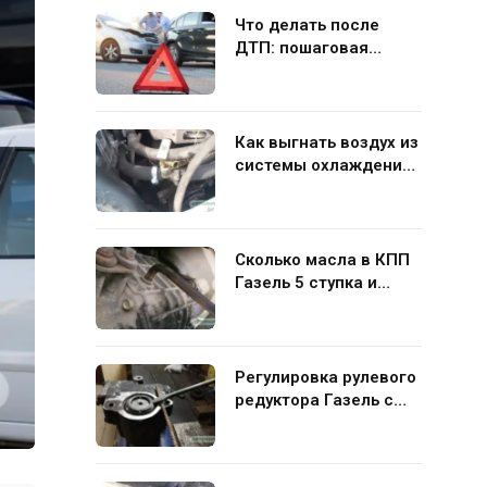
Что делать после
ДТП: пошаговая
инструкция для
водителя
Как выгнать воздух из
системы охлаждения
Газель 406 своими
руками
Сколько масла в КПП
Газель 5 ступка и
какую жидкость лучше
заливать
Регулировка рулевого
редуктора Газель с
ГУР своими руками