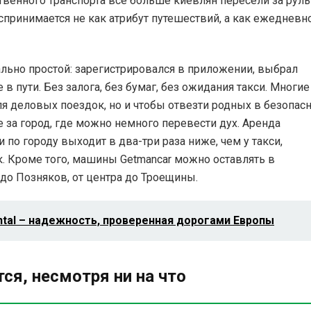
твенного транспорта всё больше киевлян пересели за руль
принимается не как атрибут путешествий, а как ежедневн
льно простой: зарегистрировался в приложении, выбрал
в пути. Без залога, без бумаг, без ожидания такси. Многие
ля деловых поездок, но и чтобы отвезти родных в безопас
 за город, где можно немного перевести дух. Аренда
 по городу выходит в два-три раза ниже, чем у такси,
. Кроме того, машины Getmancar можно оставлять в
до Позняков, от центра до Троещины.
ntal – надежность, проверенная дорогами Европы
я, несмотря ни на что