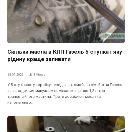
Скільки масла в КПП Газель 5 ступка і яку
рідину краще заливати
18.07.2026
3
Views
У 5-ступінчасту коробку передач автомобілів сімейства Газель
за заводським мануалом поміщається рівно 1,2 літра
трансмісійного мастила. Проте досвідчені механіки
наполегливо…