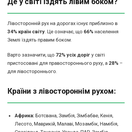
Де у світі їздять лівим боком?
Лівосторонній рух на дорогах існує приблизно в
34% країн світу
. Це означає, що
66%
населення
Землі їздять правим боком.
Варто зазначити, що
72% усіх доріг
у світі
пристосовані для правостороннього руху, а
28%
–
для лівостороннього.
Країни з лівостороннім рухом:
Африка:
Ботсвана, Замбія, Зімбабве, Кенія,
Лесото, Маврикій, Малаві, Мозамбік, Намібія,