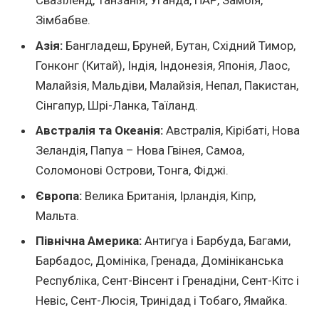
Свазіленд, Танзанія, Уганда, ПАР, Замбія,
Зімбабве.
Азія:
Бангладеш, Бруней, Бутан, Східний Тимор,
Гонконг (Китай), Індія, Індонезія, Японія, Лаос,
Малайзія, Мальдіви, Малайзія, Непал, Пакистан,
Сінгапур, Шрі-Ланка, Таїланд.
Австралія та Океанія:
Австралія, Кірібаті, Нова
Зеландія, Папуа – Нова Гвінея, Самоа,
Соломонові Острови, Тонга, Фіджі.
Європа:
Велика Британія, Ірландія, Кіпр,
Мальта.
Північна Америка:
Антигуа і Барбуда, Багами,
Барбадос, Домініка, Гренада, Домініканська
Республіка, Сент-Вінсент і Гренадіни, Сент-Кітс і
Невіс, Сент-Люсія, Тринідад і Тобаго, Ямайка.