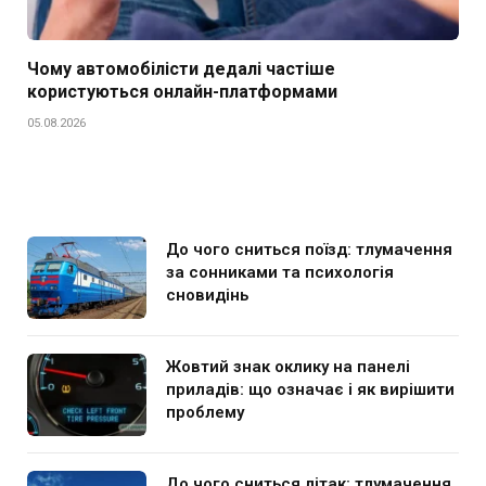
Чому автомобілісти дедалі частіше
користуються онлайн-платформами
05.08.2026
До чого сниться поїзд: тлумачення
за сонниками та психологія
сновидінь
Жовтий знак оклику на панелі
приладів: що означає і як вирішити
проблему
До чого сниться літак: тлумачення