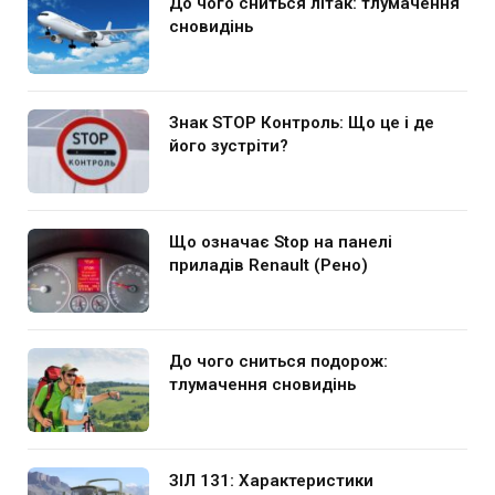
До чого сниться літак: тлумачення
сновидінь
Знак STOP Контроль: Що це і де
його зустріти?
Що означає Stop на панелі
приладів Renault (Рено)
До чого сниться подорож:
тлумачення сновидінь
ЗІЛ 131: Характеристики