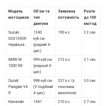
Модель
Об’єм та
Заявлена
Розгін
мотоцикла
тип
потужність
до 100
двигуна
км/год
Suzuki
1340
190 к.с.
3.2 сек
GSX1300R
куб.см
Hayabusa
(рядний 4-
цил.)
BMW M
999 куб.см
212 к.с.
3.1 сек
1000 RR
(рядный 4-
цил.)
Ducati
998 куб.см
237 к.с. (з
3.0 сек
Panigale V4
(V-подібний
гоночним
R
4-цил.)
вихлопом)
Kawasaki
1441
210 к.с.
2.7 сек