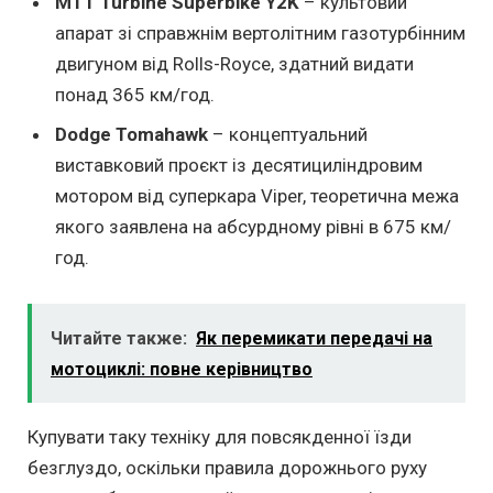
MTT Turbine Superbike Y2K
– культовий
апарат зі справжнім вертолітним газотурбінним
двигуном від Rolls-Royce, здатний видати
понад 365 км/год.
Dodge Tomahawk
– концептуальний
виставковий проєкт із десятициліндровим
мотором від суперкара Viper, теоретична межа
якого заявлена на абсурдному рівні в 675 км/
год.
Читайте также:
Як перемикати передачі на
мотоциклі: повне керівництво
Купувати таку техніку для повсякденної їзди
безглуздо, оскільки правила дорожнього руху