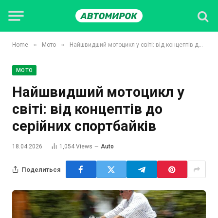
»
»
Home
Мото
Найшвидший мотоцикл у світі: від концептів до серійних спортбайків
МОТО
Найшвидший мотоцикл у
світі: від концептів до
серійних спортбайків
18.04.2026
1,054
Views
Auto
Поделиться