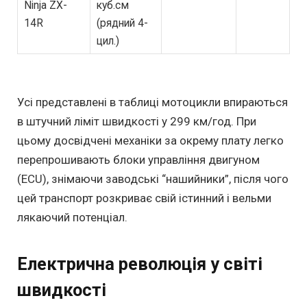
Ninja ZX-
куб.см
14R
(рядний 4-
цил.)
Усі представлені в таблиці мотоцикли впираються
в штучний ліміт швидкості у 299 км/год. При
цьому досвідчені механіки за окрему плату легко
перепрошивають блоки управління двигуном
(ECU), знімаючи заводські “нашийники”, після чого
цей транспорт розкриває свій істинний і вельми
лякаючий потенціал.
Електрична революція у світі
швидкості