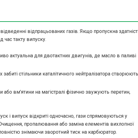
 відведенні відпрацьованих газів. Якщо пропускна здатніс
д час такту випуску.
во актуальна для двотактних двигунів, де масло в паливі
х забиті стільники каталітичного нейтралізатора створюют
 або вм’ятини на магістралі фізично звужують перетин,
уск і випуск відкриті одночасно, гази спрямовуються у
Очищення, пропалювання або заміна елементів вихлопної
 повністю знімаючи зворотний тиск на карбюратор.