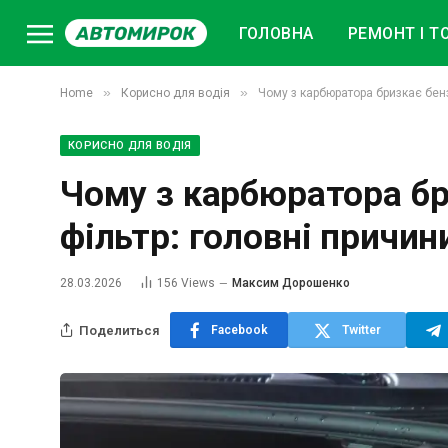
ГОЛОВНА
РЕМОНТ І Т
»
»
Home
Корисно для водія
Чому з карбюратора бризкає бенз
КОРИСНО ДЛЯ ВОДІЯ
Чому з карбюратора бр
фільтр: головні причин
28.03.2026
156
Views
Максим Дорошенко
Поделиться
Facebook
Twitter