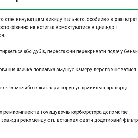
то стає винуватцем викиду пального, особливо в разі втрат
сто фізично не встигає всмоктуватися в циліндр і
ря.
тирається або дубіє, перестаючи перекривати подачу бензи
ювання язичка поплавка змушує камеру переповнюватися
ло клапана або в жиклери порушує правильні пропорції
их ремкомплектів і очищувачів карбюратора допомагає
ри завжди рекомендують встановлювати додатковий фільтр