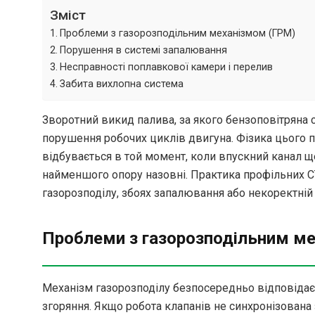
Зміст
Проблеми з газорозподільним механізмом (ГРМ)
Порушення в системі запалювання
Несправності поплавкової камери і перелив
Забита вихлопна система
Зворотний викид палива, за якого бензоповітряна 
порушення робочих циклів двигуна. Фізика цього п
відбувається в той момент, коли впускний канал щ
найменшого опору назовні. Практика профільних СТ
газорозподілу, збоях запалювання або некоректній
Проблеми з газорозподільним м
Механізм газорозподілу безпосередньо відповідає
згоряння. Якщо робота клапанів не синхронізован