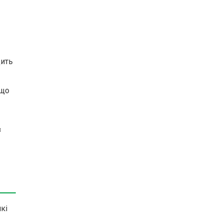
дить
 що
з
кі