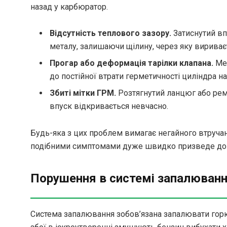
назад у карбюратор.
Відсутність теплового зазору.
Затиснутий вп
металу, залишаючи щілину, через яку вириваєт
Прогар або деформація тарілки клапана.
Мех
до постійної втрати герметичності циліндра на 
Збиті мітки ГРМ.
Розтягнутий ланцюг або рем
впуск відкривається невчасно.
Будь-яка з цих проблем вимагає негайного втручанн
подібними симптомами дуже швидко призведе до д
Порушення в системі запалюван
Система запалювання зобов’язана запалювати горю