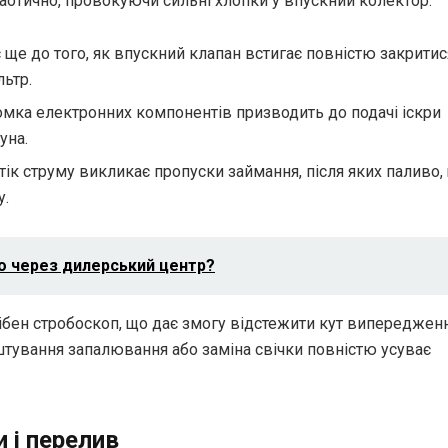
аотично, провокуючи сильні хлопки у впускний колектор.
 ще до того, як впускний клапан встигає повністю закритис
льтр.
мка електронних компонентів призводить до подачі іскри
уна.
ік струму викликає пропуски займання, після яких паливо,
у.
то через дилерський центр?
рібен стробоскоп, що дає змогу відстежити кут випереджен
штування запалювання або заміна свічки повністю усуває
 і перелив