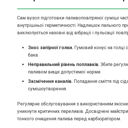
Сам вузол підготовки паливоповітряної суміші час
внутрішньої герметичності. Надлишок пального про
вихлюпується назовні від вібрації і пульсації повіт
Знос запірної голки.
Гумовий конус на голці с
бака.
Неправильний рівень поплавків.
Збите регул
паливом вище допустимої норми.
Засмічення каналів.
Попадання сміття під сід
сумішоутворення.
Регулярне обслуговування з використанням якісн
уникнути критичних переливів. Досвідчені майст
тонкого очищення палива перед карбюратором.