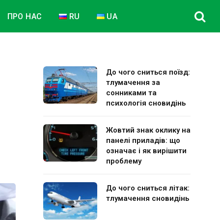
ПРО НАС
RU
UA
До чого сниться поїзд:
тлумачення за
сонниками та
психологія сновидінь
Жовтий знак оклику на
панелі приладів: що
означає і як вирішити
проблему
До чого сниться літак:
тлумачення сновидінь