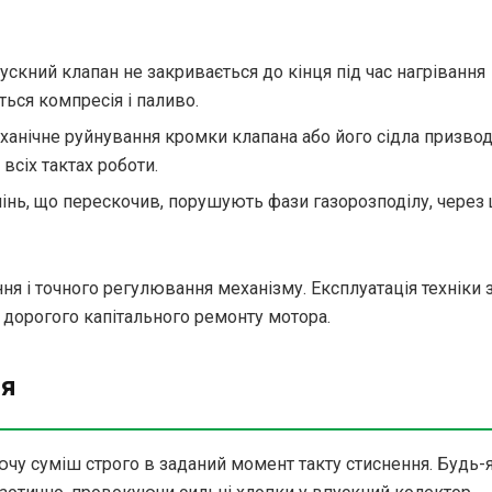
ускний клапан не закривається до кінця під час нагрівання
ься компресія і паливо.
анічне руйнування кромки клапана або його сідла призво
всіх тактах роботи.
інь, що перескочив, порушують фази газорозподілу, через
я і точного регулювання механізму. Експлуатація техніки 
орогого капітального ремонту мотора.
ня
чу суміш строго в заданий момент такту стиснення. Будь-я