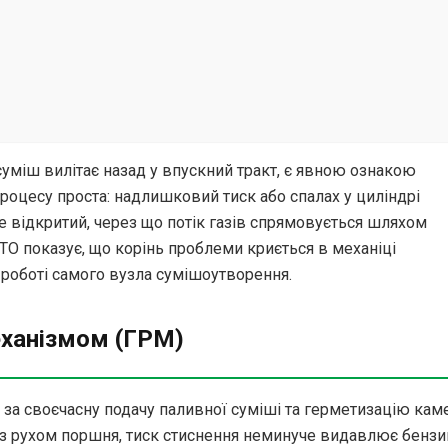
суміш вилітає назад у впускний тракт, є явною ознакою
роцесу проста: надлишковий тиск або спалах у циліндрі
е відкритий, через що потік газів спрямовується шляхом
О показує, що корінь проблеми криється в механіці
 роботі самого вузла сумішоутворення.
еханізмом (ГРМ)
 за своєчасну подачу паливної суміші та герметизацію кам
а з рухом поршня, тиск стиснення неминуче видавлює бензи