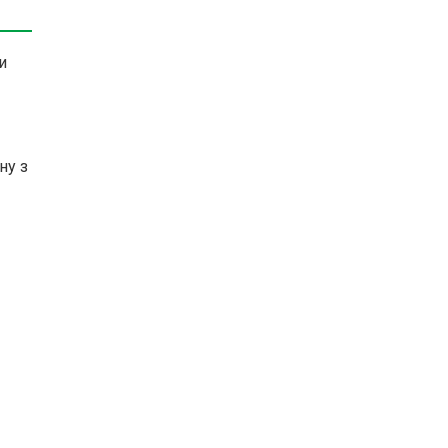
и
ну з