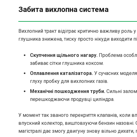
Забита вихлопна система
Вихлопний тракт відіграє критично важливу роль у
глушника знижена, тиску просто нікуди виходити пі
Скупчення щільного нагару.
Проблема особли
забиває сітки глушника коксом.
Оплавлення каталізатора.
У сучасних моделя
глуху пробку для вихлопних газів.
Механічні пошкодження труби.
Сильні заломи
перешкоджаючи продувці циліндра.
У момент так званого перекриття клапанів, коли вп
впускний колектор, виштовхуючи бензин назовні. 
магістралі дає змогу двигуну знову вільно дихати,