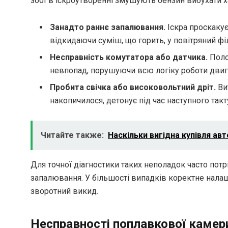
збої в іскроутворенні змушують бензин вибухати х
Занадто раннє запалювання.
Іскра проскакує
відкидаючи суміш, що горить, у повітряний фі
Несправність комутатора або датчика.
Поло
невпопад, порушуючи всю логіку роботи двиг
Пробита свічка або високовольтний дріт.
Вит
накопичилося, детонує під час наступного такт
Читайте также:
Наскільки вигідна купівля ав
Для точної діагностики таких неполадок часто пот
запалювання. У більшості випадків коректне нала
зворотний викид.
Несправності поплавкової камери