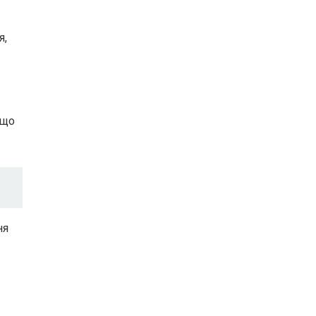
я,
 що
ня