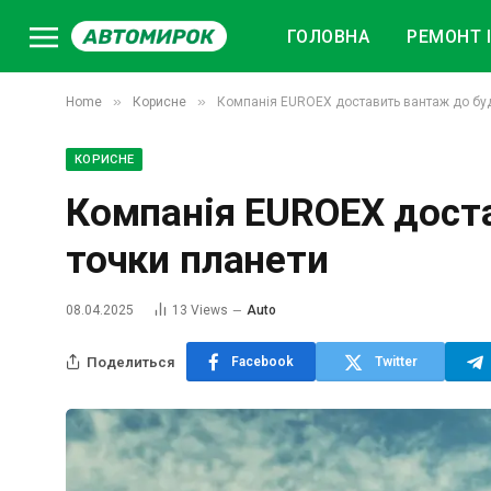
ГОЛОВНА
РЕМОНТ І
»
»
Home
Корисне
Компанія EUROEX доставить вантаж до буд
КОРИСНЕ
Компанія EUROEX доста
точки планети
08.04.2025
13
Views
Auto
Поделиться
Facebook
Twitter