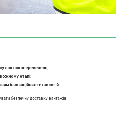
нку вантажоперевезень;
 кожному етапі;
ням інноваційних технологій.
увати безпечну доставку вантажів.