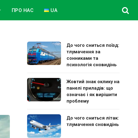
ПРО НАС
UA
До чого сниться поїзд:
тлумачення за
сонниками та
психологія сновидінь
Жовтий знак оклику на
панелі приладів: що
означає і як вирішити
проблему
До чого сниться літак:
тлумачення сновидінь